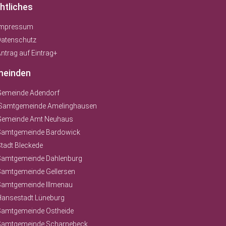
htliches
Impressum
Datenschutz
ntrag auf Eintrag+
einden
Gemeinde Adendorf
Samtgemeinde Amelinghausen
Gemeinde Amt Neuhaus
Samtgemeinde Bardowick
tadt Bleckede
Samtgemeinde Dahlenburg
Samtgemeinde Gellersen
Samtgemeinde Illmenau
Hansestadt Lüneburg
Samtgemeinde Ostheide
Samtgemeinde Scharnebeck