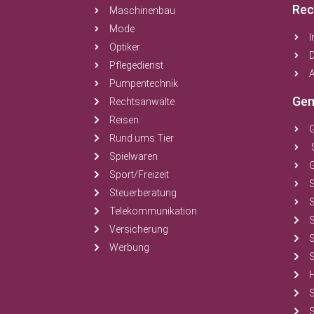
Rec
Maschinenbau
Mode
Optiker
Pflegedienst
A
Pumpentechnik
Gem
Rechtsanwälte
Reisen
Rund ums Tier
Spielwaren
Sport/Freizeit
Steuerberatung
S
Telekommunikation
Versicherung
Werbung