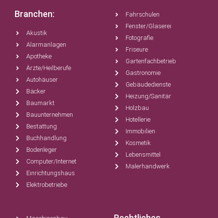
Branchen:
Fahrschulen
Fenster/Glaserei
Akustik
Fotografie
Alarmanlagen
Friseure
Apotheke
Gartenfachbetrieb
Ärzte/Heilberufe
Gastronomie
Autohäuser
Gebäudedienste
Bäcker
Heizung/Sanitär
Baumarkt
Holzbau
Bauunternehmen
Hotellerie
Bestattung
Immobilien
Buchhandlung
Kosmetik
Bodenleger
Lebensmittel
Computer/Internet
Malerhandwerk
Einrichtungshaus
Elektrobetriebe
Rechtliches