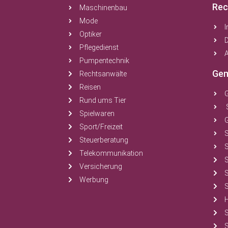
Rec
Maschinenbau
Mode
Optiker
Pflegedienst
A
Pumpentechnik
Gem
Rechtsanwälte
Reisen
Rund ums Tier
Spielwaren
Sport/Freizeit
Steuerberatung
S
Telekommunikation
Versicherung
Werbung