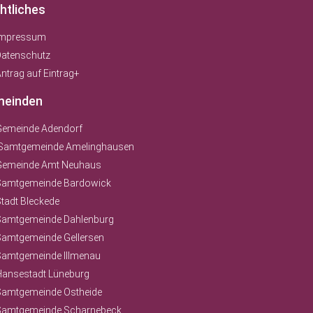
htliches
Impressum
Datenschutz
ntrag auf Eintrag+
einden
Gemeinde Adendorf
Samtgemeinde Amelinghausen
Gemeinde Amt Neuhaus
Samtgemeinde Bardowick
tadt Bleckede
Samtgemeinde Dahlenburg
Samtgemeinde Gellersen
Samtgemeinde Illmenau
Hansestadt Lüneburg
Samtgemeinde Ostheide
Samtgemeinde Scharnebeck