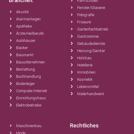
Branchen:
Fahrschulen
Fenster/Glaserei
Akustik
Fotografie
Alarmanlagen
Friseure
Apotheke
Gartenfachbetrieb
Ärzte/Heilberufe
Gastronomie
Autohäuser
Gebäudedienste
Bäcker
Heizung/Sanitär
Baumarkt
Holzbau
Bauunternehmen
Hotellerie
Bestattung
Immobilien
Buchhandlung
Kosmetik
Bodenleger
Lebensmittel
Computer/Internet
Malerhandwerk
Einrichtungshaus
Elektrobetriebe
Rechtliches
Maschinenbau
Mode