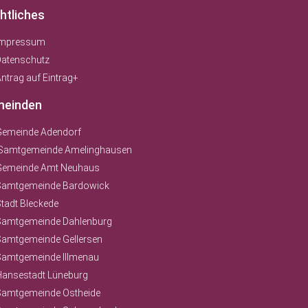
htliches
Impressum
Datenschutz
ntrag auf Eintrag+
einden
Gemeinde Adendorf
Samtgemeinde Amelinghausen
Gemeinde Amt Neuhaus
Samtgemeinde Bardowick
tadt Bleckede
Samtgemeinde Dahlenburg
Samtgemeinde Gellersen
Samtgemeinde Illmenau
Hansestadt Lüneburg
Samtgemeinde Ostheide