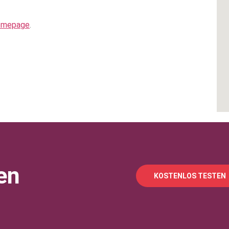
omepage
.
en
KOSTENLOS TESTEN