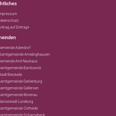
htliches
Impressum
Datenschutz
ntrag auf Eintrag+
einden
Gemeinde Adendorf
Samtgemeinde Amelinghausen
Gemeinde Amt Neuhaus
Samtgemeinde Bardowick
tadt Bleckede
Samtgemeinde Dahlenburg
Samtgemeinde Gellersen
Samtgemeinde Illmenau
Hansestadt Lüneburg
Samtgemeinde Ostheide
Samtgemeinde Scharnebeck