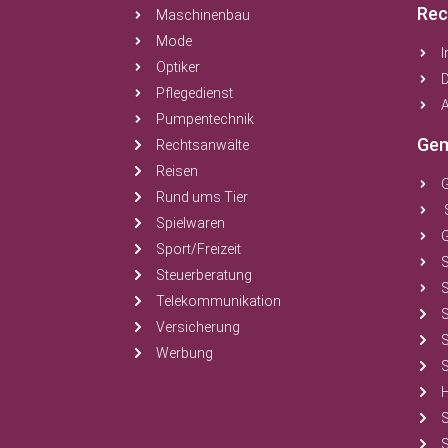
Rec
Maschinenbau
Mode
Optiker
Pflegedienst
A
Pumpentechnik
Gem
Rechtsanwälte
Reisen
Rund ums Tier
Spielwaren
Sport/Freizeit
Steuerberatung
S
Telekommunikation
Versicherung
Werbung