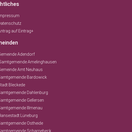
htliches
Impressum
Datenschutz
ntrag auf Eintrag+
einden
Gemeinde Adendorf
Samtgemeinde Amelinghausen
Gemeinde Amt Neuhaus
Samtgemeinde Bardowick
tadt Bleckede
Samtgemeinde Dahlenburg
Samtgemeinde Gellersen
Samtgemeinde Illmenau
Hansestadt Lüneburg
Samtgemeinde Ostheide
Samtgemeinde Scharnebeck