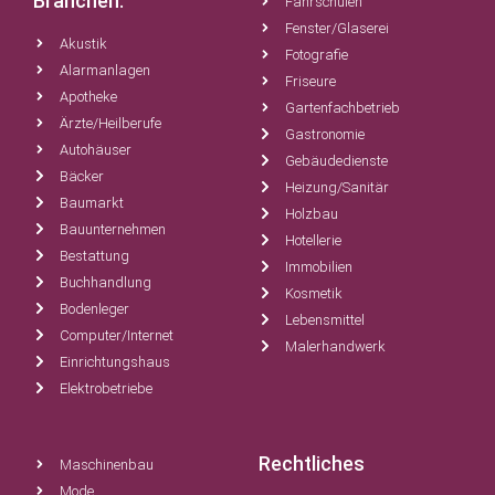
Branchen:
Fahrschulen
Fenster/Glaserei
Akustik
Fotografie
Alarmanlagen
Friseure
Apotheke
Gartenfachbetrieb
Ärzte/Heilberufe
Gastronomie
Autohäuser
Gebäudedienste
Bäcker
Heizung/Sanitär
Baumarkt
Holzbau
Bauunternehmen
Hotellerie
Bestattung
Immobilien
Buchhandlung
Kosmetik
Bodenleger
Lebensmittel
Computer/Internet
Malerhandwerk
Einrichtungshaus
Elektrobetriebe
Rechtliches
Maschinenbau
Mode