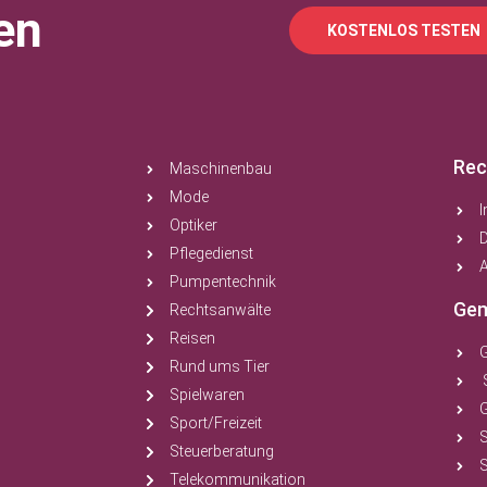
en
KOSTENLOS TESTEN
Rec
Maschinenbau
Mode
Optiker
Pflegedienst
A
Pumpentechnik
Gem
Rechtsanwälte
Reisen
Rund ums Tier
Spielwaren
Sport/Freizeit
Steuerberatung
S
Telekommunikation