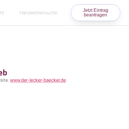
Jetzt Eintrag
ht
Handwerkersuche
beantragen
eb
site:
www.der-lecker-baecker.de