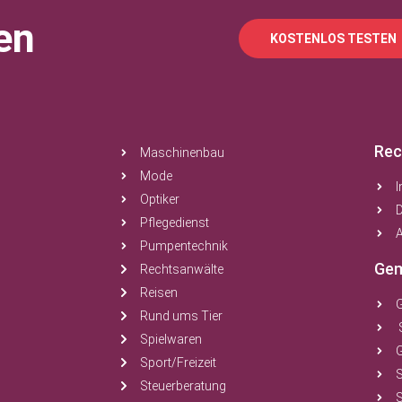
en
KOSTENLOS TESTEN
Rec
Maschinenbau
Mode
Optiker
Pflegedienst
A
Pumpentechnik
Gem
Rechtsanwälte
Reisen
Rund ums Tier
Spielwaren
Sport/Freizeit
Steuerberatung
S