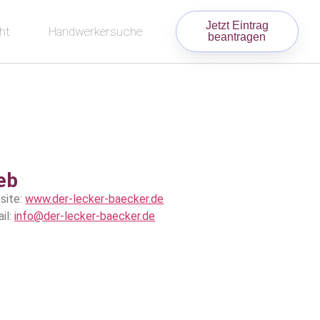
Jetzt Eintrag
ht
Handwerkersuche
beantragen
eb
site:
www.der-lecker-baecker.de
il:
info@der-lecker-baecker.de