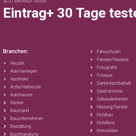
JETZT EINTRAG+ TESTEN
Eintrag+ 30 Tage test
Branchen:
Fahrschulen
Fenster/Glaserei
Akustik
Fotografie
Alarmanlagen
Friseure
Apotheke
Gartenfachbetrieb
Ärzte/Heilberufe
Gastronomie
Autohäuser
Gebäudedienste
Bäcker
Heizung/Sanitär
Baumarkt
Holzbau
Bauunternehmen
Hotellerie
Bestattung
Immobilien
Buchhandlung