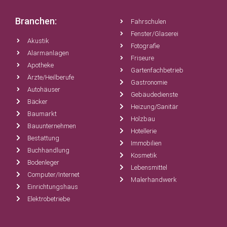
Branchen:
Fahrschulen
Fenster/Glaserei
Akustik
Fotografie
Alarmanlagen
Friseure
Apotheke
Gartenfachbetrieb
Ärzte/Heilberufe
Gastronomie
Autohäuser
Gebäudedienste
Bäcker
Heizung/Sanitär
Baumarkt
Holzbau
Bauunternehmen
Hotellerie
Bestattung
Immobilien
Buchhandlung
Kosmetik
Bodenleger
Lebensmittel
Computer/Internet
Malerhandwerk
Einrichtungshaus
Elektrobetriebe