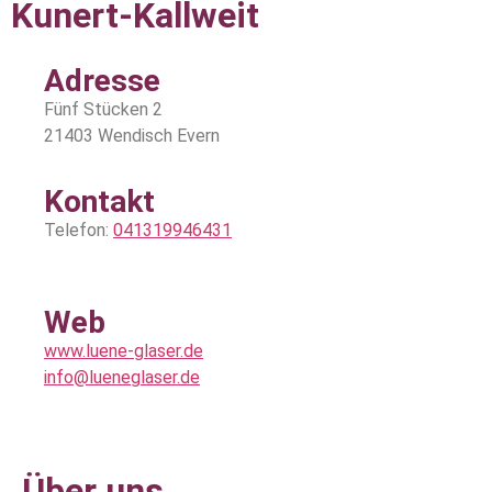
Kunert-Kallweit
Adresse
Fünf Stücken 2
21403 Wendisch Evern
Kontakt
Telefon:
041319946431
Web
www.luene-glaser.de
info@lueneglaser.de
Über uns