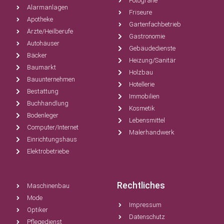
Fotografie
Alarmanlagen
Friseure
Apotheke
Gartenfachbetrieb
Ärzte/Heilberufe
Gastronomie
Autohäuser
Gebäudedienste
Bäcker
Heizung/Sanitär
Baumarkt
Holzbau
Bauunternehmen
Hotellerie
Bestattung
Immobilien
Buchhandlung
Kosmetik
Bodenleger
Lebensmittel
Computer/Internet
Malerhandwerk
Einrichtungshaus
Elektrobetriebe
Rechtliches
Maschinenbau
Mode
Impressum
Optiker
Datenschutz
Pflegedienst