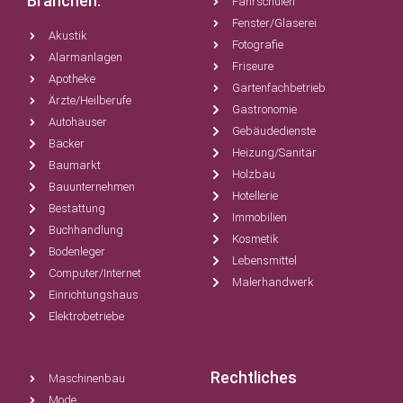
Branchen:
Fahrschulen
Fenster/Glaserei
Akustik
Fotografie
Alarmanlagen
Friseure
Apotheke
Gartenfachbetrieb
Ärzte/Heilberufe
Gastronomie
Autohäuser
Gebäudedienste
Bäcker
Heizung/Sanitär
Baumarkt
Holzbau
Bauunternehmen
Hotellerie
Bestattung
Immobilien
Buchhandlung
Kosmetik
Bodenleger
Lebensmittel
Computer/Internet
Malerhandwerk
Einrichtungshaus
Elektrobetriebe
Rechtliches
Maschinenbau
Mode