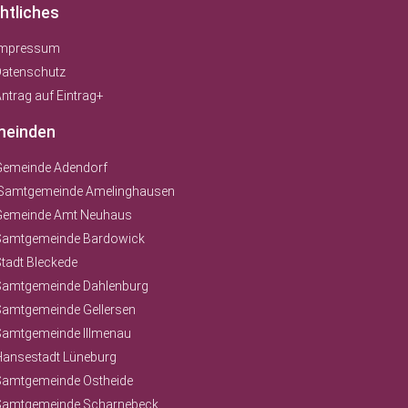
htliches
Impressum
Datenschutz
ntrag auf Eintrag+
einden
Gemeinde Adendorf
Samtgemeinde Amelinghausen
Gemeinde Amt Neuhaus
Samtgemeinde Bardowick
tadt Bleckede
Samtgemeinde Dahlenburg
Samtgemeinde Gellersen
Samtgemeinde Illmenau
Hansestadt Lüneburg
Samtgemeinde Ostheide
Samtgemeinde Scharnebeck