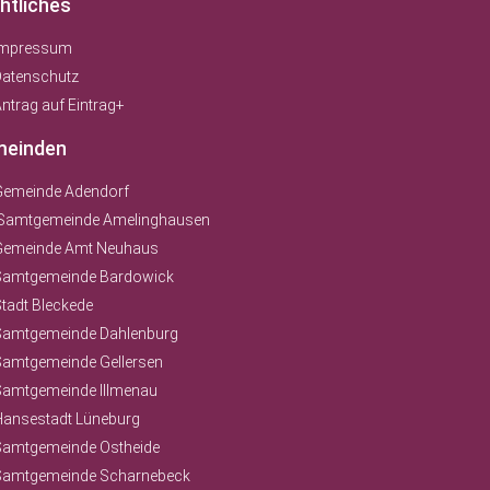
htliches
Impressum
Datenschutz
ntrag auf Eintrag+
einden
Gemeinde Adendorf
Samtgemeinde Amelinghausen
Gemeinde Amt Neuhaus
Samtgemeinde Bardowick
tadt Bleckede
Samtgemeinde Dahlenburg
Samtgemeinde Gellersen
Samtgemeinde Illmenau
Hansestadt Lüneburg
Samtgemeinde Ostheide
Samtgemeinde Scharnebeck