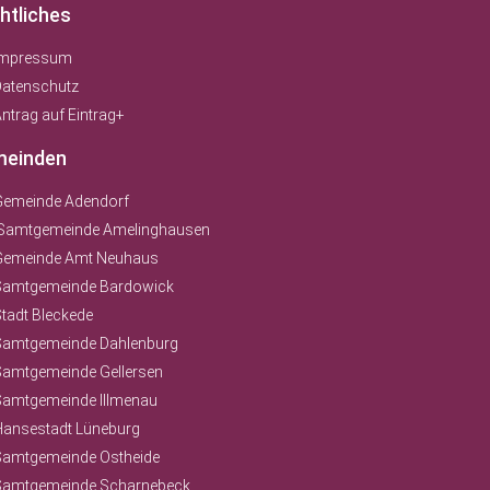
htliches
Impressum
Datenschutz
ntrag auf Eintrag+
einden
Gemeinde Adendorf
Samtgemeinde Amelinghausen
Gemeinde Amt Neuhaus
Samtgemeinde Bardowick
tadt Bleckede
Samtgemeinde Dahlenburg
Samtgemeinde Gellersen
Samtgemeinde Illmenau
Hansestadt Lüneburg
Samtgemeinde Ostheide
Samtgemeinde Scharnebeck