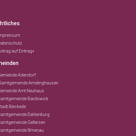
htliches
Impressum
Datenschutz
ntrag auf Eintrag+
einden
Gemeinde Adendorf
Samtgemeinde Amelinghausen
Gemeinde Amt Neuhaus
Samtgemeinde Bardowick
tadt Bleckede
Samtgemeinde Dahlenburg
Samtgemeinde Gellersen
Samtgemeinde Illmenau