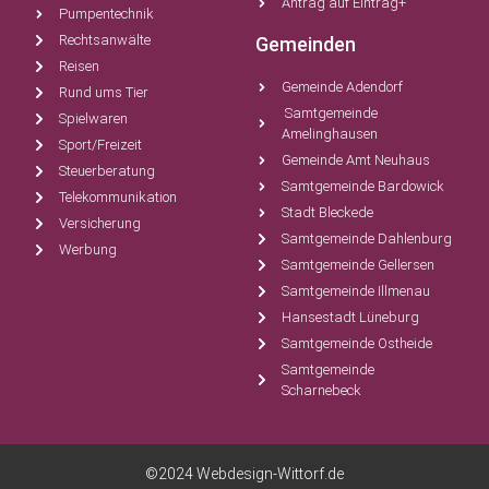
Antrag auf Eintrag+
Pumpentechnik
Rechtsanwälte
Gemeinden
Reisen
Gemeinde Adendorf
Rund ums Tier
Samtgemeinde
Spielwaren
Amelinghausen
Sport/Freizeit
Gemeinde Amt Neuhaus
Steuerberatung
Samtgemeinde Bardowick
Telekommunikation
Stadt Bleckede
Versicherung
Samtgemeinde Dahlenburg
Werbung
Samtgemeinde Gellersen
Samtgemeinde Illmenau
Hansestadt Lüneburg
Samtgemeinde Ostheide
Samtgemeinde
Scharnebeck
©2024 Webdesign-Wittorf.de​