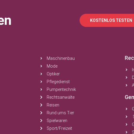
en
KOSTENLOS TESTEN
Rec
Maschinenbau
Mode
Optiker
Pflegedienst
A
Pumpentechnik
Gem
Rechtsanwälte
Reisen
Rund ums Tier
Spielwaren
Sport/Freizeit