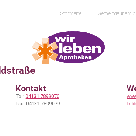
Startseite
Gemeindeübersic
ldstraße
Kontakt
W
Tel.:
04131 7899070
www
Fax.: 04131 7899079
feld