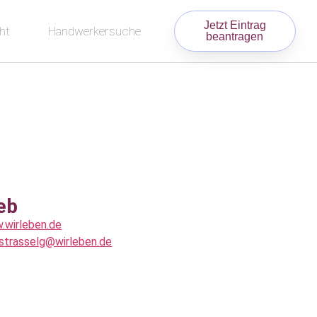
Jetzt Eintrag
ht
Handwerkersuche
beantragen
eb
.wirleben.de
strasselg@wirleben.de